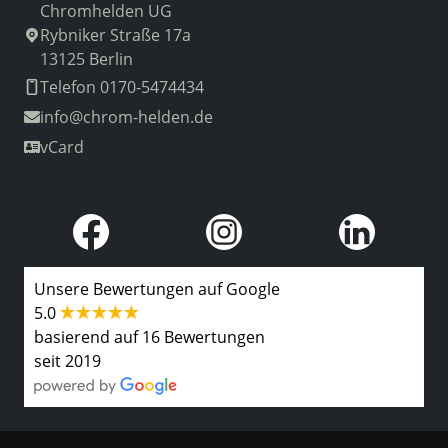
Chromhelden UG
Rybniker Straße 17a
13125 Berlin
Telefon 0170-5474434
info
@chrom-helden.de
vCard
Unsere Bewertungen auf Google
5.0
basierend auf 16 Bewertungen
seit 2019